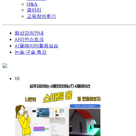
Q&A
갤러리
교육참여후기
화상강의안내
사이언스토크
시뮬레이터활용실습
논술·구술 특강
10